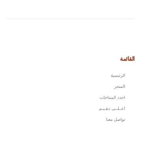
القائمة
الرئيسية
المتجر
اجدد المنتاجات
اعــلــى تـقـيـم
تواصل معنا