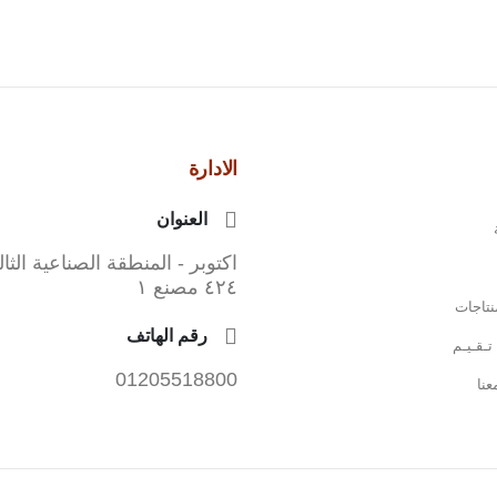
الادارة
العنوان
اكتوبر - المنطقة الصناعية الثا
٤٢٤ مصنع ١
نتاجات
رقم الهاتف
تـقـيـم
01205518800
نا