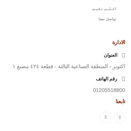
اعــلــى تـقـيـم
تواصل معنا
الادارة
العنوان
اكتوبر - المنطقة الصناعية الثالثة - قطعة ٤٢٤ مصنع ١
رقم الهاتف
01205518800
تابعنا